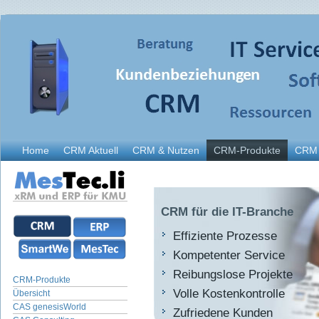
Home
CRM Aktuell
CRM & Nutzen
CRM-Produkte
CRM 
CRM für die IT-Branche
Effiziente Prozesse
Kompetenter Service
Reibungslose Projekte
CRM-Produkte
Volle Kostenkontrolle
Übersicht
CAS genesisWorld
Zufriedene Kunden