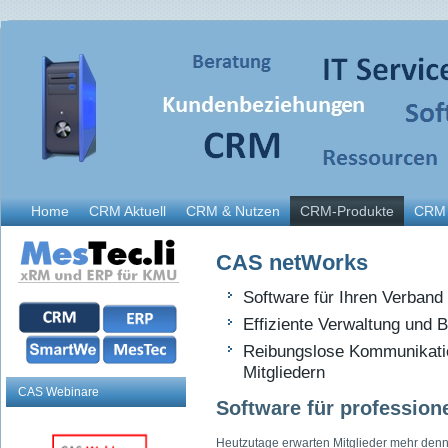
Home
CRM Aktuell
CRM & Nutzen
CRM-Produkte
CRM 
CAS netWorks
Software für Ihren Verband 
Effiziente Verwaltung und B
Reibungslose Kommunikati
Mitgliedern
CAS Webinare
Software für professio
Heutzutage erwarten Mitglieder mehr denn