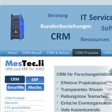
Home
CRM Aktuell
CRM & Nutzen
CRM-Produkte
CRM 
CRM für Forschungsinstitu
Effektive Projektakquise
Transparentes Wissen
Reibungslose Teamarbeit
CRM-Produkte
Einfache Eventorganisation
Übersicht
CAS genesisWorld
Volle Kostenkontrolle