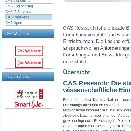
CAS Consulting
CAS Engineering
CAS IT Services
CAS Research
CAS Open
CAS Research ist die ideale B
CAS Webinare
Forschungs­institute und wisse
Einrichtungen. Die Lösung erfüll
anspruchsvollen Anforderungen 
Forschungs- und Entwicklungs­p
unterstützt.
Übersicht
Partnerschaften
CAS Research: Die st
wissenschaftliche Ein
Eine reibungslose Kommunikation ist gera
Forschungsunternehmen essentiell:
reibungsloser Informationsaustausch und z
abgelegte Daten ermöglichen den Aufbau
gewinnbringenden Beziehungen. Die hoh
Anforderungen von Forschungsinstituten 