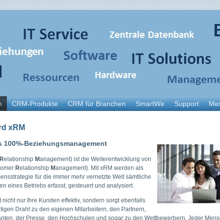
n
CRM-Produkte
CRM für Branchen
SmartWe
Support
Me
rd xRM
es 100%-Beziehungsmanagement
R
elationship
M
anagement) ist die Weiter­entwicklung von
tomer
R
elationship
M
anagement). Mit xRM werden als
nsstrategie für die immer mehr vernetzte Welt sämtliche
n eines Betriebs erfasst, gesteuert und analysiert.
nicht nur Ihre Kunden effektiv, sondern sorgt ebenfalls
htigen Draht zu den eigenen Mitarbeitern, den Partnern,
anten, der Presse, den Hochschulen und sogar zu den Wettbewerbern. Jeder Mens