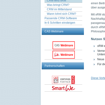
CRM wird xRM
einen Beit
Was bringt CRM?
über ausge
CRM im Mittelstand
Wann lohnt sich CRM?
Mit xRM st
Passende CRM-Software
Nachhaltig
In 6 Schritten einsteigen
passgenaue
durch xRM-
CAS Webinare
Philosophie
Nutzen S
xRM e
Verne
Unter
Neue S
Für d
Partnerschaften
Diese Vort