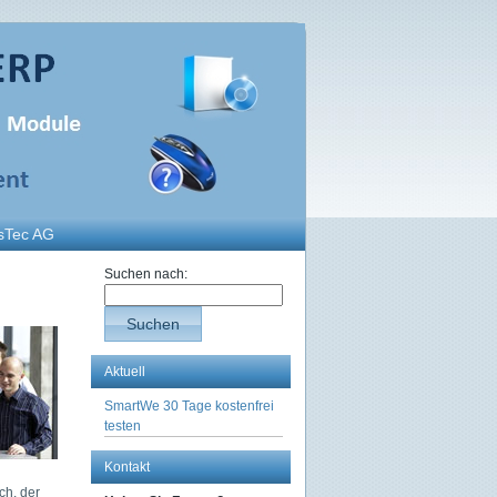
sTec AG
Suchen nach:
Suchen
Aktuell
SmartWe 30 Tage kostenfrei
testen
Kontakt
ch, der