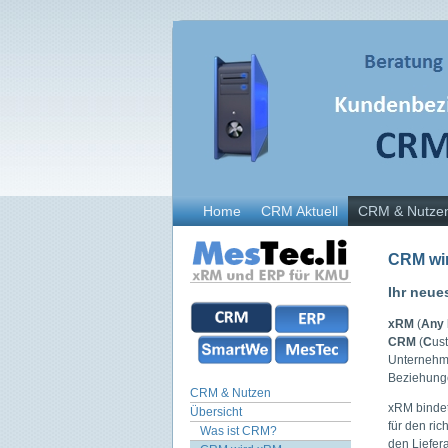
Home
CRM Aktuell
CRM & Nutze
CRM wi
Ihr neu
xRM
(
Any
CRM
(
C
us
Unternehme
Beziehunge
CRM & Nutzen
xRM bindet 
Übersicht
für den ric
Was ist CRM?
den Liefer