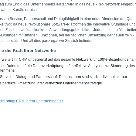
rag zum Erfolg des Unternehmens leistet, wird in das neue xRM-Netzwerk eingeb
wählte Kanäle erreicht.
ossen Service, Partnerschaft und Dialogfähigkeit in eine neue Dimension der Quali
keit vor, da neue, revolutionäre Software-Plattformen die innovative Grundlage un
n Zuschnitt auf das konkrete Anwendungsgebiet bildet. Jeder einzelne Mitarbeiter
Lösungen mit smarten Funktionen, bei der täglichen Umsetzung der neuen xRM-
 unterstützt. Und all dies ganz egal wo Sie sich befinden.
ie die Kraft Ihrer Netzwerke
rweitert Ihr CRM unbegrenzt auf das gesamte Netzwerk für 100%-Beziehungsma
tzte Daten und freie Datenverknüpfungen für effektive Analysen zur Steuerung des
nehmens.
ervice-, Dialog- und Partnerschaft-Dimensionen sind stark individualisierbar.
ie perfekte Umsetzung Ihrer vernetzten Unternehmensstrategie.
eile bringt CRM Ihrem Unternehmen >>