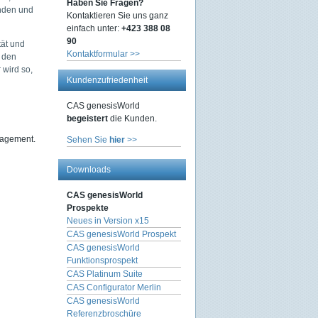
Haben Sie Fragen?
unden und
Kontaktieren Sie uns ganz
einfach unter:
+423 388 08
90
tät und
Kontaktformular >>
d den
 wird so,
Kundenzufriedenheit
CAS genesisWorld
begeistert
die Kunden.
nagement.
Sehen Sie
hier
>>
Downloads
CAS genesisWorld
Prospekte
Neues in Version x15
CAS genesisWorld Prospekt
CAS genesisWorld
Funktionsprospekt
CAS Platinum Suite
CAS Configurator Merlin
CAS genesisWorld
Referenzbroschüre