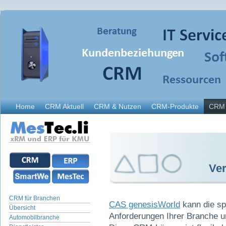
Home
CRM Aktuell
CRM & Nutzen
CRM-Produkte
CRM 
Ve
CRM für Branchen
CAS genesisWorld
kann die sp
Übersicht
Anforderungen Ihrer Branche u
Automobilbranche