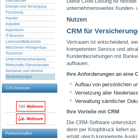
Diese CRM-Lösung ist flexibel 
Dienstleister
Energie und Versorgung
unternehmensweites Kunden- 
Forschung
Nutzen
Handel
Industrie
CRM für Versicherung
Ingenieure
IT-Branche
Vertrauen ist entscheidend, we
Lebensmittelbranche
Maschinen-/Anlagenbau
kompetenten Service und attrak
Tourismus
Kundenbeziehungen mit Banken
Unternehmensberatung
aufbauen.
Wirtschafts-/Steuerberater
Verbände und Vereine
Ihre Anforderungen an eine
Versicherungen
Aufbau von persönlichen un
CAS Webinare
Vernetzung aller Niederlas
Verwaltung sämtlicher Doku
Ihre Vorteile mit CRM
Die CRM-Software unterstützt 
denn per Knopfdruck liefert es
Partnerschaften
erhält gleich kompetente Auskü