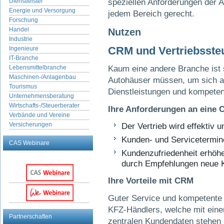
Dienstleister
speziellen Anforderungen der 
Energie und Versorgung
jedem Bereich gerecht.
Forschung
Handel
Nutzen
Industrie
CRM und Vertriebsste
Ingenieure
IT-Branche
Lebensmittelbranche
Kaum eine andere Branche ist 
Maschinen-/Anlagenbau
Autohäuser müssen, um sich a
Tourismus
Dienstleistungen und kompeten
Unternehmensberatung
Wirtschafts-/Steuerberater
Ihre Anforderungen an eine
Verbände und Vereine
Versicherungen
Der Vertrieb wird effektiv u
Kunden- und Servicetermin
CAS Webinare
Kundenzufriedenheit erhöh
durch Empfehlungen neue 
Ihre Vorteile mit CRM
Guter Service und kompetente 
KFZ-Händlers, welche mit eine
Partnerschaften
zentralen Kundendaten stehen b