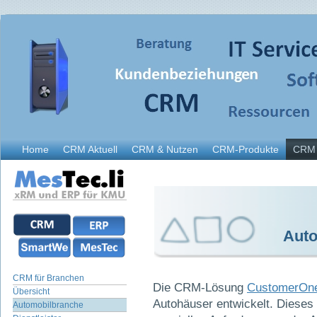
Home
CRM Aktuell
CRM & Nutzen
CRM-Produkte
CRM 
Aut
CRM für Branchen
Die CRM-Lösung
CustomerOn
Übersicht
Autohäuser entwickelt. Dieses
Automobilbranche