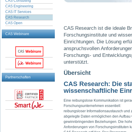
CAS Consulting
CAS Engineering
CAS IT Services
CAS Research
CAS Open
CAS Research ist die ideale B
CAS Webinare
Forschungs­institute und wisse
Einrichtungen. Die Lösung erfüll
anspruchsvollen Anforderungen 
Forschungs- und Entwicklungs­p
unterstützt.
Übersicht
Partnerschaften
CAS Research: Die st
wissenschaftliche Ein
Eine reibungslose Kommunikation ist gera
Forschungsunternehmen essentiell:
reibungsloser Informationsaustausch und z
abgelegte Daten ermöglichen den Aufbau
gewinnbringenden Beziehungen. Die hoh
Anforderungen von Forschungsinstituten 