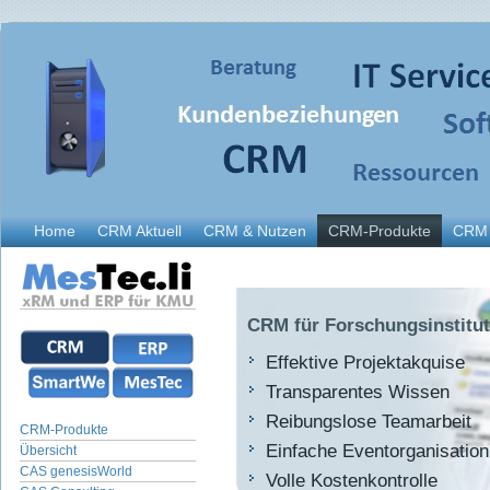
Home
CRM Aktuell
CRM & Nutzen
CRM-Produkte
CRM 
CRM für Forschungsinstitu
Effektive Projektakquise
Transparentes Wissen
Reibungslose Teamarbeit
CRM-Produkte
Einfache Eventorganisation
Übersicht
CAS genesisWorld
Volle Kostenkontrolle