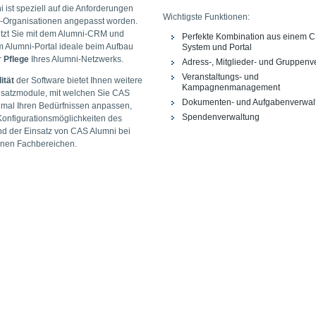
 ist speziell auf die Anforderungen
Wichtigste Funktionen:
-Organisationen angepasst worden.
ützt Sie mit dem Alumni-CRM und
Perfekte Kombination aus einem 
em Alumni-Portal ideale beim Aufbau
System und Portal
r
Pflege
Ihres Alumni-Netzwerks.
Adress-, Mitglieder- und Gruppenv
Veranstaltungs- und
lität
der Software bietet Ihnen weitere
Kampagnenmanagement
Zusatzmodule, mit welchen Sie CAS
Dokumenten- und Aufgabenverwal
imal Ihren Bedürfnissen anpassen,
Spendenverwaltung
Konfigurationsmöglichkeiten des
d der Einsatz von CAS Alumni bei
enen Fachbereichen.