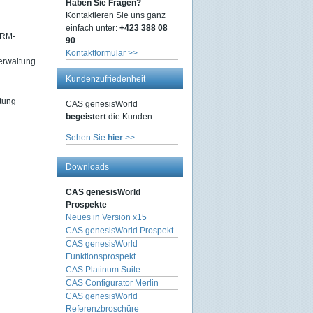
Haben Sie Fragen?
Kontaktieren Sie uns ganz
einfach unter:
+423 388 08
CRM-
90
Kontaktformular >>
erwaltung
Kundenzufriedenheit
tung
CAS genesisWorld
begeistert
die Kunden.
Sehen Sie
hier
>>
Downloads
CAS genesisWorld
Prospekte
Neues in Version x15
CAS genesisWorld Prospekt
CAS genesisWorld
Funktionsprospekt
CAS Platinum Suite
CAS Configurator Merlin
CAS genesisWorld
Referenzbroschüre