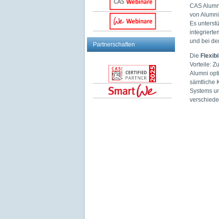
CAS Alumni
von Alumni
Es unterst
integriert
und bei de
Partnerschaften
Die
Flexibi
Vorteile: 
Alumni opt
sämtliche 
Systems un
verschied