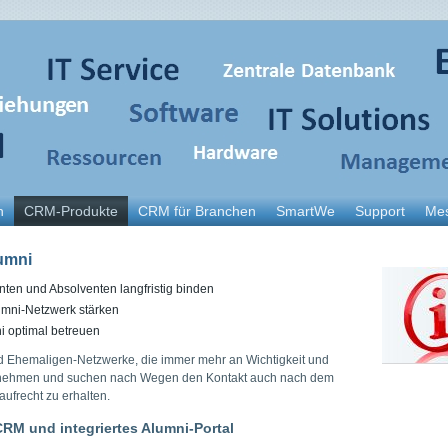
n
CRM-Produkte
CRM für Branchen
SmartWe
Support
Me
umni
nten und Absolventen langfristig binden
lumni-Netzwerk stärken
i optimal betreuen
d Ehemaligen-Netzwerke, die immer mehr an Wichtigkeit und
nehmen und suchen nach Wegen den Kontakt auch nach dem
aufrecht zu erhalten.
RM und integriertes Alumni-Portal