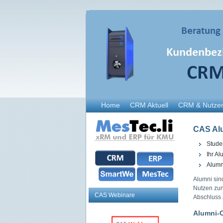
Home
CRM Aktuell
CRM & Nutze
CAS Al
Stude
Ihr A
Alumn
Alumni sin
Nutzen zu
CAS Webinare
Abschluss 
Alumni-C